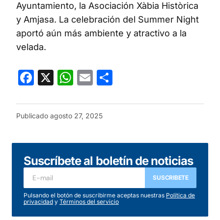
Ayuntamiento, la Asociación Xàbia Històrica
y Amjasa. La celebración del Summer Night
aportó aún más ambiente y atractivo a la
velada.
Facebook
X
WhatsApp
Email
Compartir
Publicado
agosto 27, 2025
Suscríbete al boletín de noticias
SUSCRIBETE
Pulsando el botón de suscribirme aceptas nuestras
Política de
privacidad
y
Términos del servicio