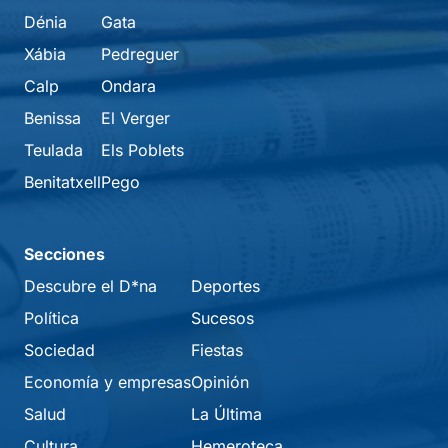
Dénia
Gata
Xábia
Pedreguer
Calp
Ondara
Benissa
El Verger
Teulada
Els Poblets
Benitatxell
Pego
Secciones
Descubre el D*na
Deportes
Política
Sucesos
Sociedad
Fiestas
Economía y empresas
Opinión
Salud
La Última
Cultura
Hemeroteca