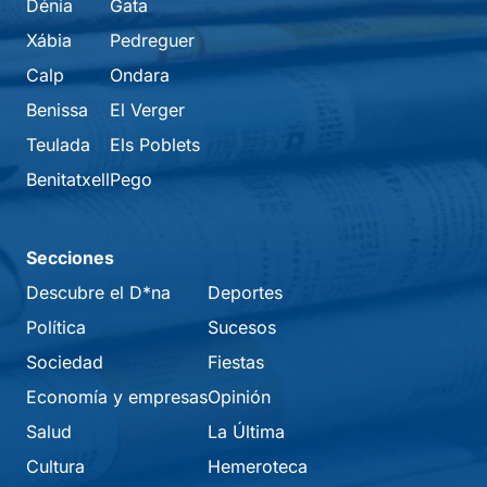
Dénia
Gata
Xábia
Pedreguer
Calp
Ondara
Benissa
El Verger
Teulada
Els Poblets
Benitatxell
Pego
Secciones
Descubre el D*na
Deportes
Política
Sucesos
Sociedad
Fiestas
Economía y empresas
Opinión
Salud
La Última
Cultura
Hemeroteca