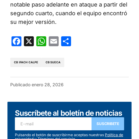
notable paso adelante en ataque a partir del
segundo cuarto, cuando el equipo encontró
su mejor versión.
Facebook
X
WhatsApp
Email
Compartir
CB IFACH CALPE
CB SUECA
Publicado
enero 28, 2026
Suscríbete al boletín de noticias
SUSCRIBETE
Pulsando el botón de suscribirme aceptas nuestras
Política de
privacidad
y
Términos del servicio