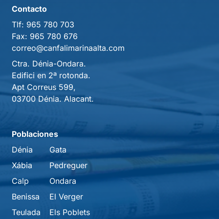
Contacto
Tlf:
965 780 703
Fax:
965 780 676
correo@canfalimarinaalta.com
Ctra. Dénia-Ondara.
Edifici en 2ª rotonda.
Apt Correus 599,
03700 Dénia. Alacant.
Poblaciones
Dénia
Gata
Xábia
Pedreguer
Calp
Ondara
Benissa
El Verger
Teulada
Els Poblets