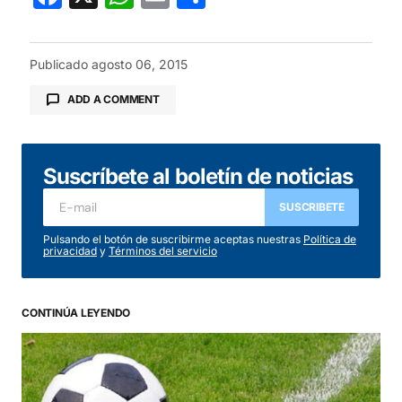
Publicado
agosto 06, 2015
ADD A COMMENT
Suscríbete al boletín de noticias
Tu dirección de correo electrónico no será
publicada.
Los campos obligatorios están
SUSCRIBETE
marcados con
*
Pulsando el botón de suscribirme aceptas nuestras
Política de
privacidad
y
Términos del servicio
Comentario
*
CONTINÚA LEYENDO
Your Name
*