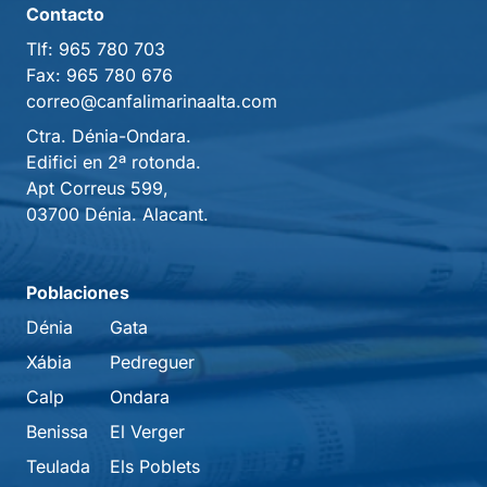
Contacto
Tlf:
965 780 703
Fax:
965 780 676
correo@canfalimarinaalta.com
Ctra. Dénia-Ondara.
Edifici en 2ª rotonda.
Apt Correus 599,
03700 Dénia. Alacant.
Poblaciones
Dénia
Gata
Xábia
Pedreguer
Calp
Ondara
Benissa
El Verger
Teulada
Els Poblets