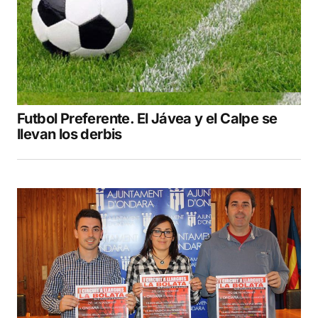
Your E-mail
*
Guarda mi nombre, correo electrónico y web
en este navegador para la próxima vez que
comente.
Futbol Preferente. El Jávea y el Calpe se
COMENTAR
llevan los derbis