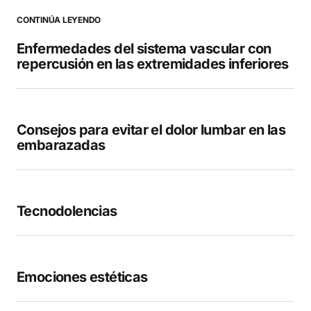
CONTINÚA LEYENDO
Enfermedades del sistema vascular con
repercusión en las extremidades inferiores
Your Name
*
Your E-mail
*
Consejos para evitar el dolor lumbar en las
embarazadas
Guarda mi nombre, correo electrónico y web
en este navegador para la próxima vez que
comente.
Tecnodolencias
COMENTAR
Emociones estéticas