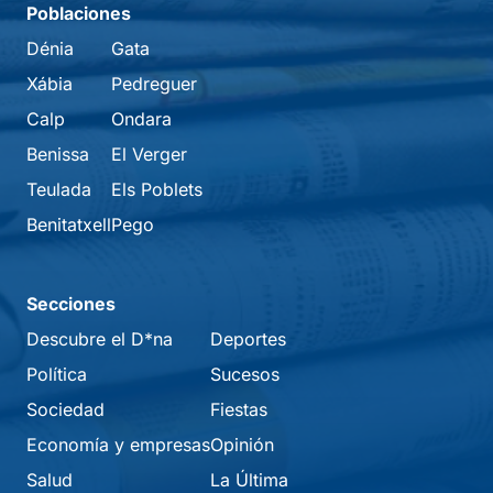
Poblaciones
Dénia
Gata
Xábia
Pedreguer
Calp
Ondara
Benissa
El Verger
Teulada
Els Poblets
Benitatxell
Pego
Secciones
Descubre el D*na
Deportes
Política
Sucesos
Sociedad
Fiestas
Economía y empresas
Opinión
Salud
La Última