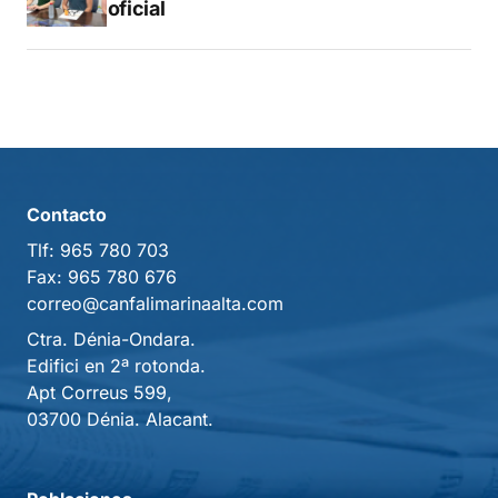
libro oficial
Contacto
Tlf:
965 780 703
Fax:
965 780 676
correo@canfalimarinaalta.com
Ctra. Dénia-Ondara.
Edifici en 2ª rotonda.
Apt Correus 599,
03700 Dénia. Alacant.