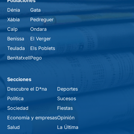
Poblaciones
Dénia
Gata
Xábia
Pedreguer
Calp
Ondara
Benissa
El Verger
Teulada
Els Poblets
Benitatxell
Pego
Secciones
Descubre el D*na
Deportes
Política
Sucesos
Sociedad
Fiestas
Economía y empresas
Opinión
Salud
La Última