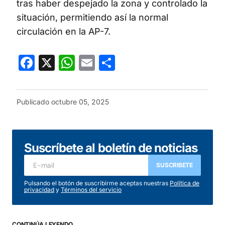
tras haber despejado la zona y controlado la
situación, permitiendo así la normal
circulación en la AP-7.
Facebook
X
WhatsApp
Email
Compartir
Publicado
octubre 05, 2025
Suscríbete al boletín de noticias
SUSCRIBETE
Pulsando el botón de suscribirme aceptas nuestras
Política de
privacidad
y
Términos del servicio
CONTINÚA LEYENDO