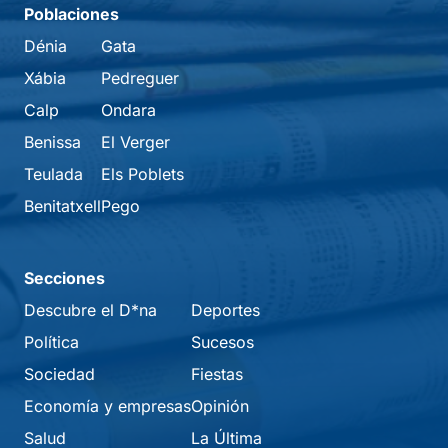
Poblaciones
Dénia
Gata
Xábia
Pedreguer
Calp
Ondara
Benissa
El Verger
Teulada
Els Poblets
Benitatxell
Pego
Secciones
Descubre el D*na
Deportes
Política
Sucesos
Sociedad
Fiestas
Economía y empresas
Opinión
Salud
La Última