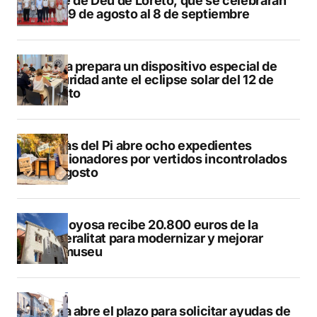
Mare de Déu de Loreto, que se celebrarán
del 29 de agosto al 8 de septiembre
Xàbia prepara un dispositivo especial de
seguridad ante el eclipse solar del 12 de
agosto
L’Alfàs del Pi abre ocho expedientes
sancionadores por vertidos incontrolados
en agosto
Villajoyosa recibe 20.800 euros de la
Generalitat para modernizar y mejorar
Vilamuseu
Altea abre el plazo para solicitar ayudas de