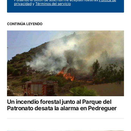
privacidad
y
Términos del servicio
Comentario
*
CONTINÚA LEYENDO
Your Name
*
Your E-mail
*
Guarda mi nombre, correo electrónico y web
en este navegador para la próxima vez que
comente.
Un incendio forestal junto al Parque del
COMENTAR
Patronato desata la alarma en Pedreguer