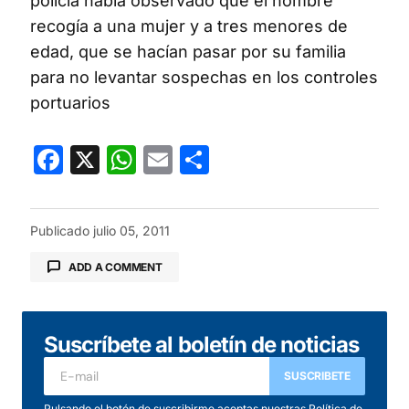
policía había observado que el hombre
recogía a una mujer y a tres menores de
edad, que se hacían pasar por su familia
para no levantar sospechas en los controles
portuarios
Facebook
X
WhatsApp
Email
Compartir
Publicado
julio 05, 2011
ADD A COMMENT
Suscríbete al boletín de noticias
Tu dirección de correo electrónico no será
publicada.
Los campos obligatorios están
SUSCRIBETE
marcados con
*
Pulsando el botón de suscribirme aceptas nuestras
Política de