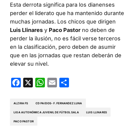
Esta derrota significa para los dianenses
perder el liderato que ha mantenido durante
muchas jornadas. Los chicos que dirigen
Luis Llinares
y
Paco Pastor
no deben de
perder la ilusión, no es fácil verse terceros
en la clasificación, pero deben de asumir
que en las jornadas que restan deberán de
elevar su nivel.
Facebook
X
WhatsApp
Email
Compartir
ALZIRA FS
CD PAIDOS- F. FERNANDEZ LUNA
LIGA AUTONÓMICA JUVENIL DE FÚTBOL SALA
LUIS LLINARES
PACO PASTOR