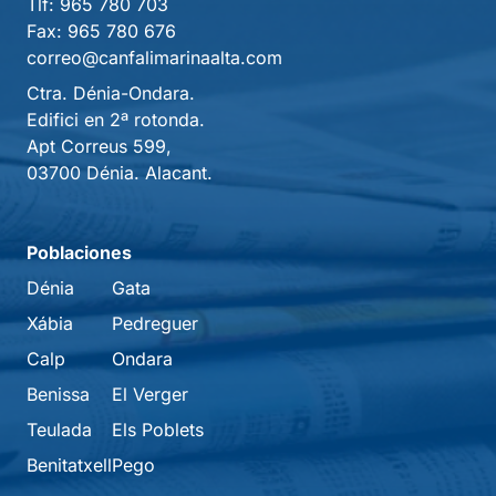
Tlf:
965 780 703
Fax:
965 780 676
correo@canfalimarinaalta.com
Ctra. Dénia-Ondara.
Edifici en 2ª rotonda.
Apt Correus 599,
03700 Dénia. Alacant.
Poblaciones
Dénia
Gata
Xábia
Pedreguer
Calp
Ondara
Benissa
El Verger
Teulada
Els Poblets
Benitatxell
Pego