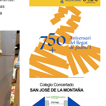
las
a