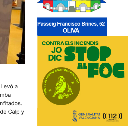
llevó a
amba
nfitados.
 de Calp y