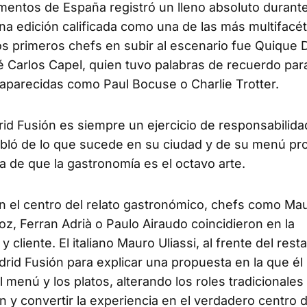
ntos de España registró un lleno absoluto durante
a edición calificada como una de las más multifacét
los primeros chefs en subir al escenario fue Quique 
 Carlos Capel, quien tuvo palabras de recuerdo para
saparecidas como Paul Bocuse o Charlie Trotter.
Fusión es siempre un ejercicio de responsabilidad
 habló de lo que sucede en su ciudad y de su menú pr
a de que la gastronomía es el octavo arte.
l centro del relato gastronómico, chefs como Ma
oz, Ferran Adrià o Paulo Airaudo coincidieron en la
 cliente. El italiano Mauro Uliassi, al frente del rest
adrid Fusión para explicar una propuesta en la que é
 menú y los platos, alterando los roles tradicionales
n y convertir la experiencia en el verdadero centro d