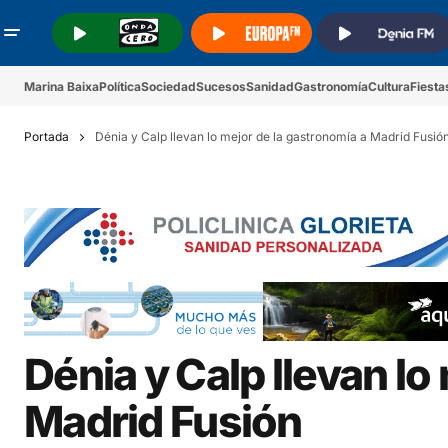
.
.
.
Marina Baixa
Política
Sociedad
Sucesos
Sanidad
Gastronomía
Cultura
Fiesta
Portada
Dénia y Calp llevan lo mejor de la gastronomía a Madrid Fusió
Dénia y Calp llevan lo
Madrid Fusión