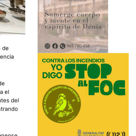
n de
sencia
de
a el
ntes del
strando
anense.