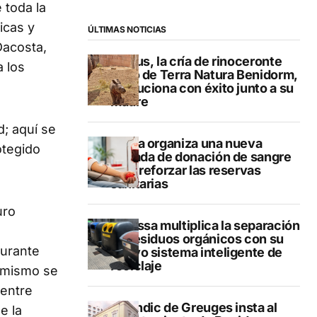
 toda la
icas y
ÚLTIMAS NOTICIAS
Dacosta,
Brutus, la cría de rinoceronte
 los
indio de Terra Natura Benidorm,
evoluciona con éxito junto a su
madre
; aquí se
Dénia organiza una nueva
otegido
jornada de donación de sangre
para reforzar las reservas
sanitarias
uro
Benissa multiplica la separación
de residuos orgánicos con su
aurante
nuevo sistema inteligente de
reciclaje
l mismo se
 entre
El Síndic de Greuges insta al
e la