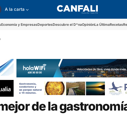
A la carta
s
Economía y Empresas
Deportes
Descubre el D*na
Opinión
La Última
Recetas
Re
n
 mejor de la gastronomí