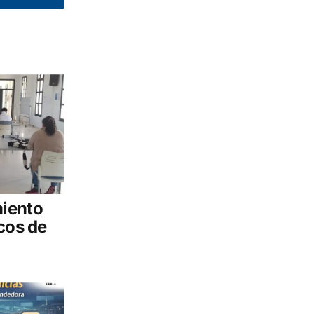
iento
cos de