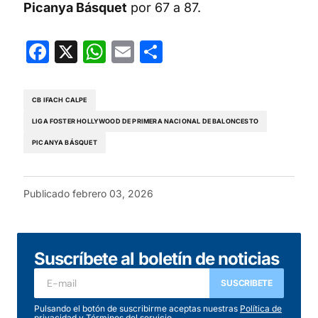
Picanya Básquet
por 67 a 87.
Facebook
X
WhatsApp
Email
Compartir
CB IFACH CALPE
LIGA FOSTER HOLLYWOOD DE PRIMERA NACIONAL DE BALONCESTO
PICANYA BÁSQUET
Publicado
febrero 03, 2026
Suscríbete al boletín de noticias
SUSCRIBETE
Pulsando el botón de suscribirme aceptas nuestras
Política de
privacidad
y
Términos del servicio