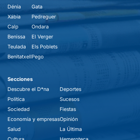
Dénia
Gata
Xábia
Pedreguer
Calp
Ondara
Benissa
El Verger
Teulada
Els Poblets
Benitatxell
Pego
Secciones
Descubre el D*na
Deportes
Política
Sucesos
Sociedad
Fiestas
Economía y empresas
Opinión
Salud
La Última
Cultura
Hemeroteca