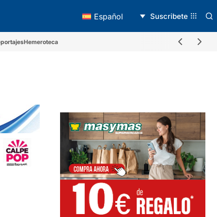
Suscribete
Español
portajes
Hemeroteca