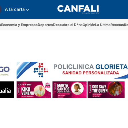
A la carta
s
Economía y Empresas
Deportes
Descubre el D*na
Opinión
La Última
Recetas
Re