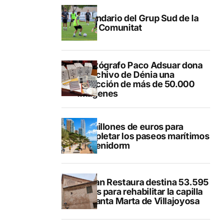
Calendario del Grup Sud de la
Lliga Comunitat
El fotógrafo Paco Adsuar dona
al Archivo de Dénia una
colección de más de 50.000
imágenes
50 millones de euros para
completar los paseos marítimos
de Benidorm
El Plan Restaura destina 53.595
euros para rehabilitar la capilla
de Santa Marta de Villajoyosa