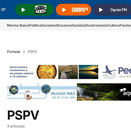
.
.
.
Marina Baixa
Política
Sociedad
Sucesos
Sanidad
Gastronomía
Cultura
Fiesta
Portada
PSPV
PSPV
4 artículos