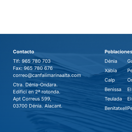
Contacto
Poblacione
Tlf:
965 780 703
Dénia
G
Fax:
965 780 676
Xábia
P
correo@canfalimarinaalta.com
Calp
O
Ctra. Dénia-Ondara.
Benissa
El
Edifici en 2ª rotonda.
Apt Correus 599,
Teulada
El
03700 Dénia. Alacant.
Benitatxell
P