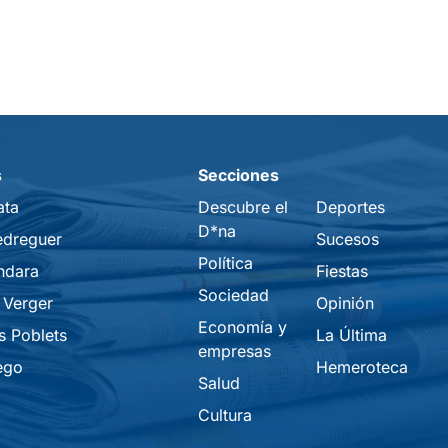
s
Secciones
ata
Descubre el
Deportes
D*na
edreguer
Sucesos
Política
ndara
Fiestas
Sociedad
 Verger
Opinión
Economía y
s Poblets
La Última
empresas
ego
Hemeroteca
Salud
Cultura