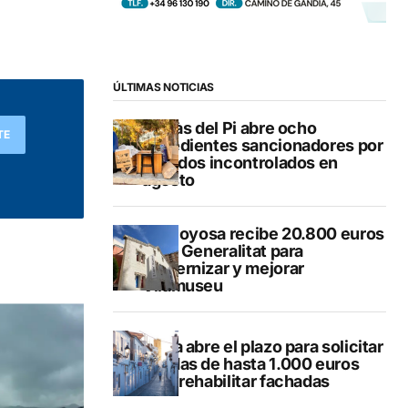
ÚLTIMAS NOTICIAS
L’Alfàs del Pi abre ocho
TE
expedientes sancionadores por
vertidos incontrolados en
agosto
Villajoyosa recibe 20.800 euros
de la Generalitat para
modernizar y mejorar
Vilamuseu
Altea abre el plazo para solicitar
ayudas de hasta 1.000 euros
para rehabilitar fachadas