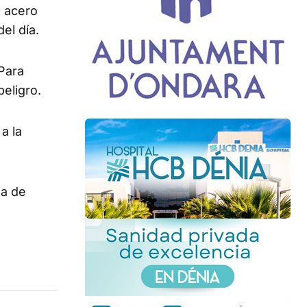
e acero
el día.
 Para
peligro.
a la
sa de