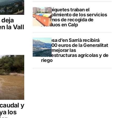
Los piquetes traban el
cumplimiento de los servicios
 deja
mínimos de recogida de
residuos en Calp
n la Vall
Callosa d’en Sarrià recibirá
40.000 euros de la Generalitat
para mejorar las
infraestructuras agrícolas y de
riego
 caudal y
ya los