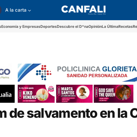
A la carta
s
Economía y Empresas
Deportes
Descubre el D*na
Opinión
La Última
Recetas
Re
em de salvamento en la 