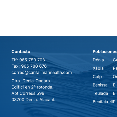
Contacto
Poblacione
Tlf:
965 780 703
Dénia
G
Fax:
965 780 676
Xábia
P
correo@canfalimarinaalta.com
Calp
O
Ctra. Dénia-Ondara.
Benissa
El
Edifici en 2ª rotonda.
Apt Correus 599,
Teulada
El
03700 Dénia. Alacant.
Benitatxell
P