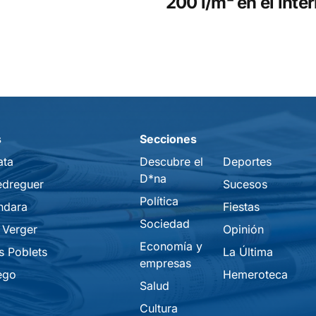
200 l/m² en el inter
s
Secciones
ata
Descubre el
Deportes
D*na
edreguer
Sucesos
Política
ndara
Fiestas
Sociedad
 Verger
Opinión
Economía y
s Poblets
La Última
empresas
ego
Hemeroteca
Salud
Cultura