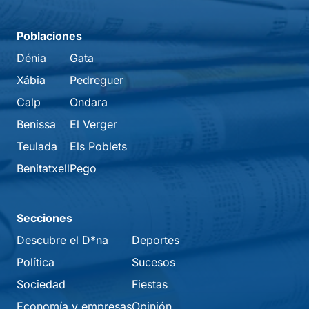
Poblaciones
Dénia
Gata
Xábia
Pedreguer
Calp
Ondara
Benissa
El Verger
Teulada
Els Poblets
Benitatxell
Pego
Secciones
Descubre el D*na
Deportes
Política
Sucesos
Sociedad
Fiestas
Economía y empresas
Opinión