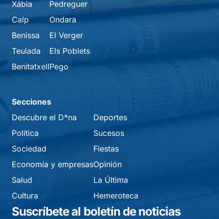
Xábia
Pedreguer
Calp
Ondara
Benissa
El Verger
Teulada
Els Poblets
Benitatxell
Pego
Secciones
Descubre el D*na
Deportes
Política
Sucesos
Sociedad
Fiestas
Economía y empresas
Opinión
Salud
La Última
Cultura
Hemeroteca
Suscríbete al boletín de noticias