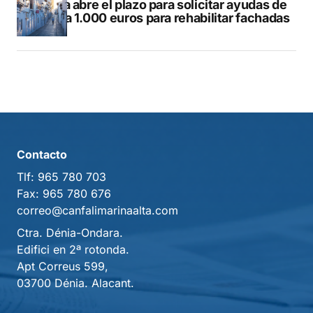
Altea abre el plazo para solicitar ayudas de
hasta 1.000 euros para rehabilitar fachadas
Contacto
Tlf:
965 780 703
Fax:
965 780 676
correo@canfalimarinaalta.com
Ctra. Dénia-Ondara.
Edifici en 2ª rotonda.
Apt Correus 599,
03700 Dénia. Alacant.