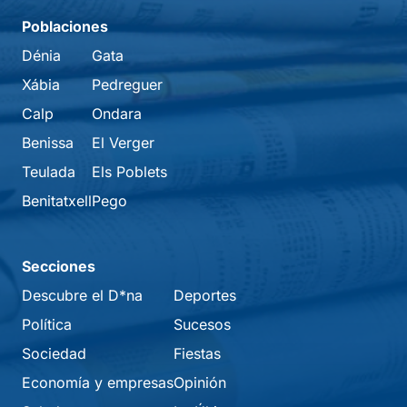
Poblaciones
Dénia
Gata
Xábia
Pedreguer
Calp
Ondara
Benissa
El Verger
Teulada
Els Poblets
Benitatxell
Pego
Secciones
Descubre el D*na
Deportes
Política
Sucesos
Sociedad
Fiestas
Economía y empresas
Opinión