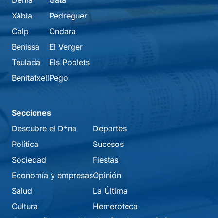
Dénia
Gata
Xábia
Pedreguer
Calp
Ondara
Benissa
El Verger
Teulada
Els Poblets
Benitatxell
Pego
Secciones
Descubre el D*na
Deportes
Política
Sucesos
Sociedad
Fiestas
Economía y empresas
Opinión
Salud
La Última
Cultura
Hemeroteca