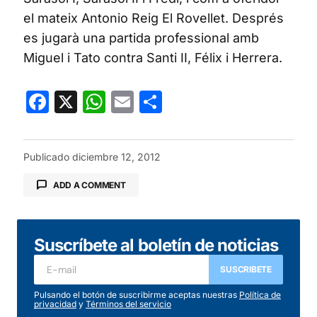
el mateix Antonio Reig El Rovellet. Després
es jugarà una partida professional amb
Miguel i Tato contra Santi II, Félix i Herrera.
Facebook
X
WhatsApp
Email
Compartir
Publicado
diciembre 12, 2012
ADD A COMMENT
Suscríbete al boletín de noticias
Tu dirección de correo electrónico no será
publicada.
Los campos obligatorios están
SUSCRIBETE
marcados con
*
Pulsando el botón de suscribirme aceptas nuestras
Política de
privacidad
y
Términos del servicio
Comentario
*