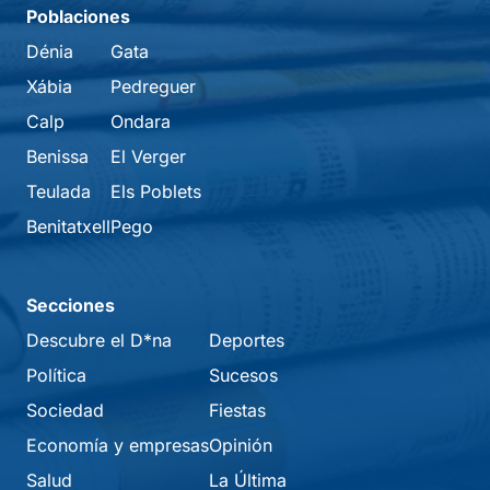
Poblaciones
Dénia
Gata
Xábia
Pedreguer
Calp
Ondara
Benissa
El Verger
Teulada
Els Poblets
Benitatxell
Pego
Secciones
Descubre el D*na
Deportes
Política
Sucesos
Sociedad
Fiestas
Economía y empresas
Opinión
Salud
La Última