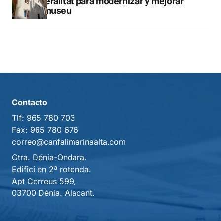
Generalitat para modernizar y mejorar
Vilamuseu
Contacto
Tlf:
965 780 703
Fax:
965 780 676
correo@canfalimarinaalta.com
Ctra. Dénia-Ondara.
Edifici en 2ª rotonda.
Apt Correus 599,
03700 Dénia. Alacant.