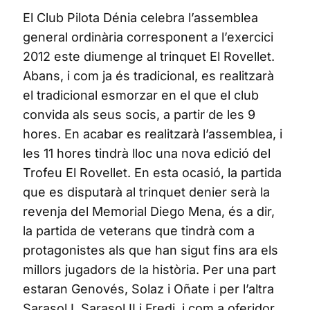
El Club Pilota Dénia celebra l’assemblea
general ordinària corresponent a l’exercici
2012 este diumenge al trinquet El Rovellet.
Abans, i com ja és tradicional, es realitzarà
el tradicional esmorzar en el que el club
convida als seus socis, a partir de les 9
hores. En acabar es realitzarà l’assemblea, i
les 11 hores tindrà lloc una nova edició del
Trofeu El Rovellet. En esta ocasió, la partida
que es disputarà al trinquet denier serà la
revenja del Memorial Diego Mena, és a dir,
la partida de veterans que tindrà com a
protagonistes als que han sigut fins ara els
millors jugadors de la història. Per una part
estaran Genovés, Solaz i Oñate i per l’altra
Sarasol I, Sarasol II i Fredi, i com a oferidor