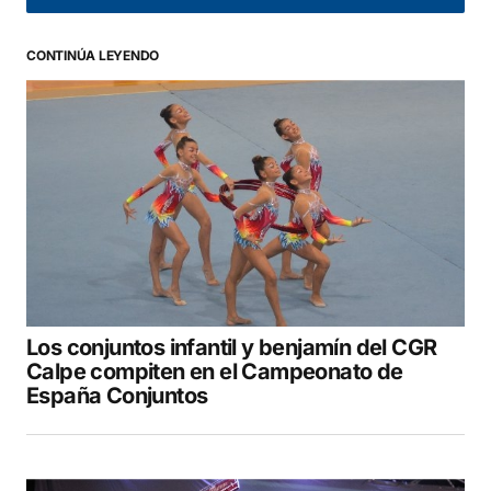
CONTINÚA LEYENDO
Your Name
*
Your E-mail
*
Guarda mi nombre, correo electrónico y web
en este navegador para la próxima vez que
comente.
Los conjuntos infantil y benjamín del CGR
COMENTAR
Calpe compiten en el Campeonato de
España Conjuntos