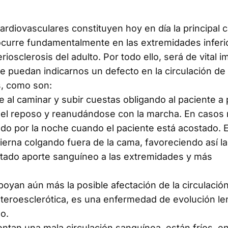
ardiovasculares constituyen hoy en día la principal 
l ocurre fundamentalmente en las extremidades inferi
iosclerosis del adulto. Por todo ello, será de vital 
e puedan indicarnos un defecto en la circulación de 
s, como son:
 al caminar y subir cuestas obligando al paciente a 
 el reposo y reanudándose con la marcha. En casos
do por la noche cuando el paciente está acostado. E
a pierna colgando fuera de la cama, favoreciendo así la
mitado aporte sanguíneo a las extremidades y más
oyan aún más la posible afectación de la circulació
teroesclerótica, es una enfermedad de evolución le
mo.
entan una mala circulación sanguínea, están fríos, e