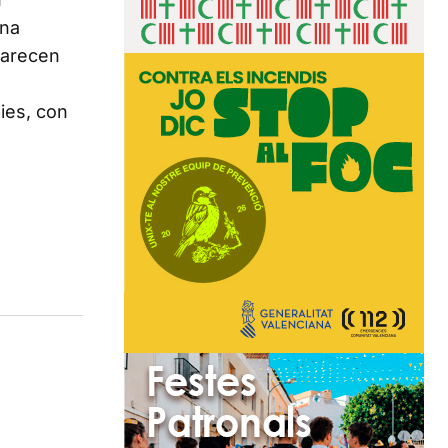
una
parecen
ies, con