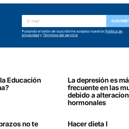
ada.
Los campos obligatorios están marcados con
*
SUSCRIBE
Pulsando el botón de suscribirme aceptas nuestras
Política de
privacidad
y
Términos del servicio
Your E-mail
*
la Educación
La depresión es m
na?
frecuente en las m
debido a alteracio
hormonales
brazos no te
Hacer dieta I