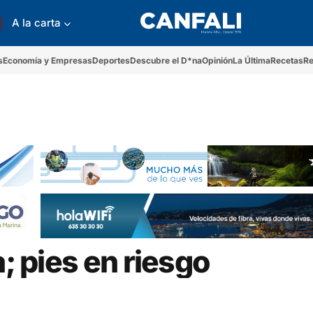
A la carta
s
Economía y Empresas
Deportes
Descubre el D*na
Opinión
La Última
Recetas
Re
a; pies en riesgo