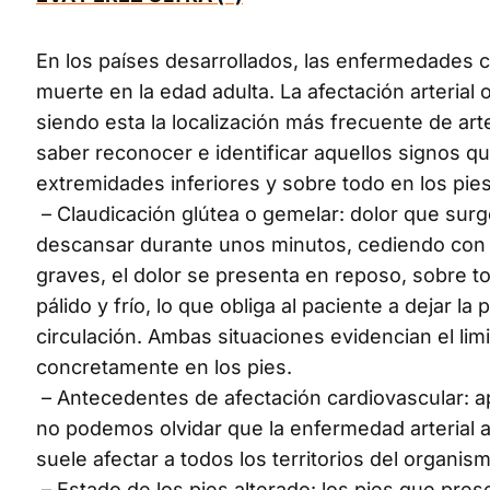
En los países desarrollados, las enfermedades c
muerte en la edad adulta. La afectación arteria
siendo esta la localización más frecuente de arter
saber reconocer e identificar aquellos signos qu
extremidades inferiores y sobre todo en los pie
– Claudicación glútea o gemelar: dolor que surge
descansar durante unos minutos, cediendo con
graves, el dolor se presenta en reposo, sobre to
pálido y frío, lo que obliga al paciente a dejar l
circulación. Ambas situaciones evidencian el li
concretamente en los pies.
– Antecedentes de afectación cardiovascular: ap
no podemos olvidar que la enfermedad arterial a
suele afectar a todos los territorios del organis
– Estado de los pies alterado: los pies que pres