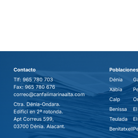
Contacto
Poblacione
Tlf:
965 780 703
Dénia
G
Fax:
965 780 676
Xábia
P
correo@canfalimarinaalta.com
Calp
O
Ctra. Dénia-Ondara.
Benissa
El
Edifici en 2ª rotonda.
Apt Correus 599,
Teulada
El
03700 Dénia. Alacant.
Benitatxell
P