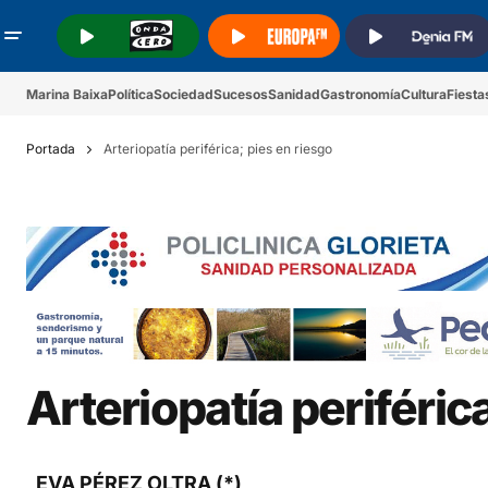
.
.
.
Marina Baixa
Política
Sociedad
Sucesos
Sanidad
Gastronomía
Cultura
Fiesta
Portada
Arteriopatía periférica; pies en riesgo
Arteriopatía periféric
EVA PÉREZ OLTRA (*)