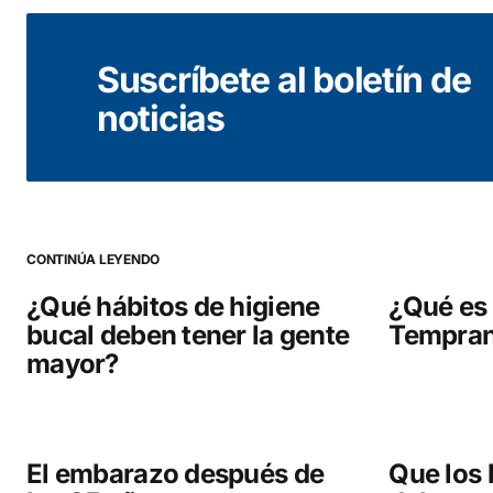
Tu dirección de correo electrónico no será public
Suscríbete al boletín de
Comentario
*
noticias
Your Name
*
CONTINÚA LEYENDO
Guarda mi nombre, correo electrónico y web en este
navegador para la próxima vez que comente.
¿Qué hábitos de higiene
¿Qué es 
bucal deben tener la gente
Tempra
mayor?
COMENTAR
El embarazo después de
Que los 