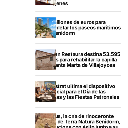
imágenes
50 millones de euros para
completar los paseos marítimos
de Benidorm
El Plan Restaura destina 53.595
euros para rehabilitar la capilla
de Santa Marta de Villajoyosa
Finestrat ultima el dispositivo
especial para el Día de las
Paellas y las Fiestas Patronales
Brutus, la cría de rinoceronte
indio de Terra Natura Benidorm,
evoluciona con éxito junto a su