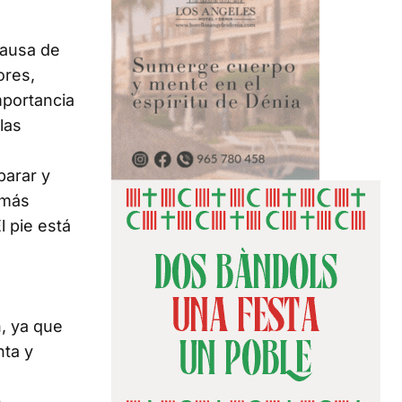
causa de
ores,
importancia
las
parar y
 más
l pie está
n, ya que
nta y
n