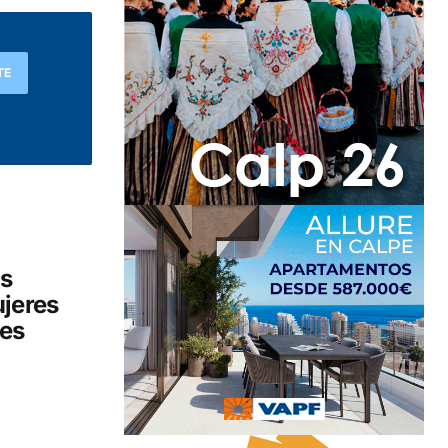
TE
ás
ujeres
nes