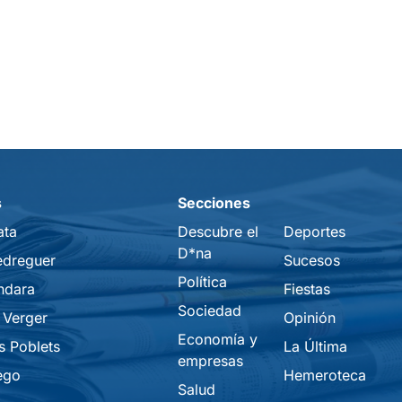
s
Secciones
ata
Descubre el
Deportes
D*na
edreguer
Sucesos
Política
ndara
Fiestas
Sociedad
 Verger
Opinión
Economía y
s Poblets
La Última
empresas
ego
Hemeroteca
Salud