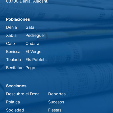
03700 Dénia. Alacant.
Poblaciones
Dénia
Gata
Xábia
Pedreguer
Calp
Ondara
Benissa
El Verger
Teulada
Els Poblets
Benitatxell
Pego
Secciones
Descubre el D*na
Deportes
Política
Sucesos
Sociedad
Fiestas