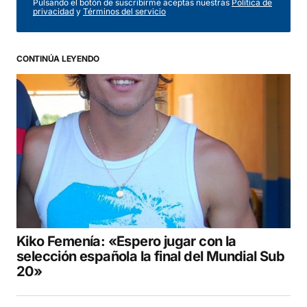
Pulsando el botón de suscribirme aceptas nuestras
Política de
privacidad
y
Términos del servicio
Comentario
*
CONTINÚA LEYENDO
Your Name
*
Your E-mail
*
Guarda mi nombre, correo electrónico y web
en este navegador para la próxima vez que
comente.
Kiko Femenía: «Espero jugar con la
COMENTAR
selección española la final del Mundial Sub
20»