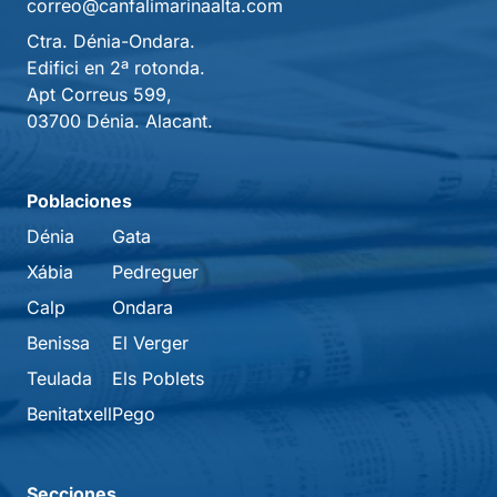
correo@canfalimarinaalta.com
Ctra. Dénia-Ondara.
Edifici en 2ª rotonda.
Apt Correus 599,
03700 Dénia. Alacant.
Poblaciones
Dénia
Gata
Xábia
Pedreguer
Calp
Ondara
Benissa
El Verger
Teulada
Els Poblets
Benitatxell
Pego
Secciones