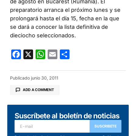
de agosto en Bucarest (Rumania). El
preparatorio arranca el próximo lunes y se
prolongará hasta el día 15, fecha en la que
se dará a conocer la lista definitiva de
dieciocho seleccionados.
Facebook
X
WhatsApp
Email
Compartir
Publicado
junio 30, 2011
ADD A COMMENT
Suscríbete al boletín de noticias
Tu dirección de correo electrónico no será
publicada.
Los campos obligatorios están
SUSCRIBETE
marcados con
*