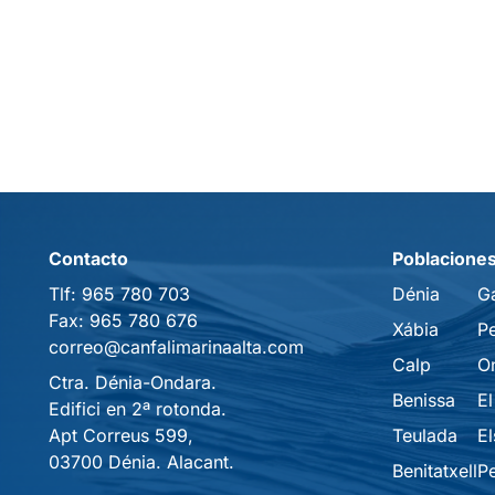
Contacto
Poblacione
Tlf:
965 780 703
Dénia
G
Fax:
965 780 676
Xábia
P
correo@canfalimarinaalta.com
Calp
O
Ctra. Dénia-Ondara.
Benissa
El
Edifici en 2ª rotonda.
Apt Correus 599,
Teulada
El
03700 Dénia. Alacant.
Benitatxell
P