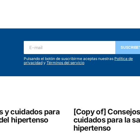
ada.
Los campos obligatorios están marcados con
*
SUSCRIBE
Pulsando el botón de suscribirme aceptas nuestras
Política de
privacidad
y
Términos del servicio
Your E-mail
*
s y cuidados para
[Copy of] Consejos
 del hipertenso
cuidados para la sa
hipertenso