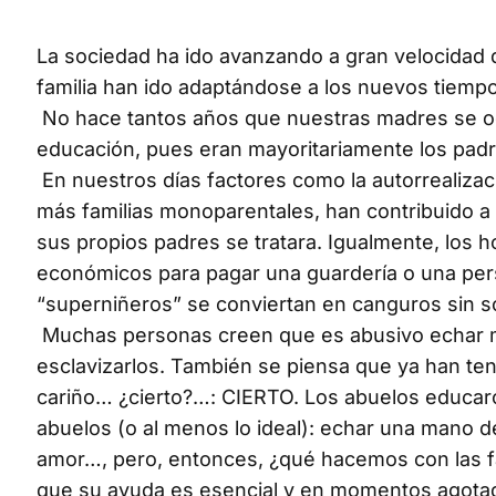
La sociedad ha ido avanzando a gran velocidad d
familia han ido adaptándose a los nuevos tiemp
No hace tantos años que nuestras madres se ocu
educación, pues eran mayoritariamente los padre
En nuestros días factores como la autorrealizaci
más familias monoparentales, han contribuido a
sus propios padres se tratara. Igualmente, los ho
económicos para pagar una guardería o una pers
“superniñeros” se conviertan en canguros sin sol
Muchas personas creen que es abusivo echar ma
esclavizarlos. También se piensa que ya han ten
cariño… ¿cierto?…: CIERTO. Los abuelos educaro
abuelos (o al menos lo ideal): echar una mano d
amor…, pero, entonces, ¿qué hacemos con las fa
que su ayuda es esencial y en momentos agota