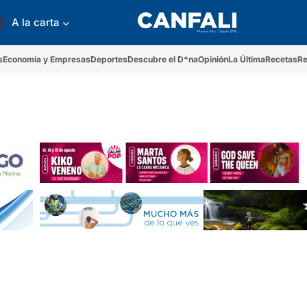
A la carta
s
Economía y Empresas
Deportes
Descubre el D*na
Opinión
La Última
Recetas
Re