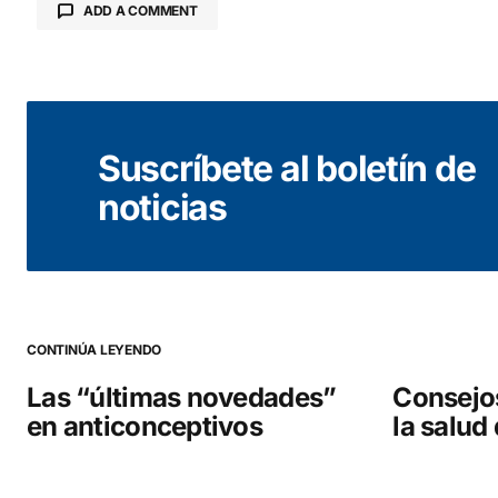
ADD A COMMENT
Tu dirección de correo electrónico no será public
Suscríbete al boletín de
Comentario
*
noticias
Your Name
*
CONTINÚA LEYENDO
Guarda mi nombre, correo electrónico y web en este
navegador para la próxima vez que comente.
Las “últimas novedades”
Consejo
en anticonceptivos
la salud
COMENTAR