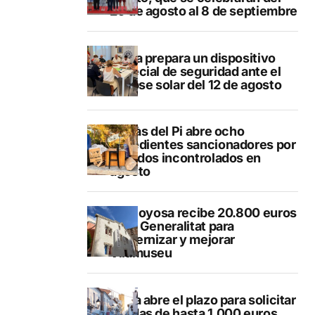
29 de agosto al 8 de septiembre
Xàbia prepara un dispositivo
especial de seguridad ante el
eclipse solar del 12 de agosto
L’Alfàs del Pi abre ocho
expedientes sancionadores por
vertidos incontrolados en
agosto
Villajoyosa recibe 20.800 euros
de la Generalitat para
modernizar y mejorar
Vilamuseu
Altea abre el plazo para solicitar
ayudas de hasta 1.000 euros