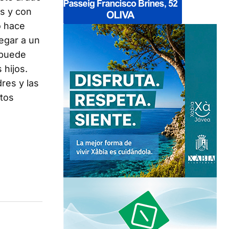
os y con
o hace
legar a un
 puede
 hijos.
res y las
stos