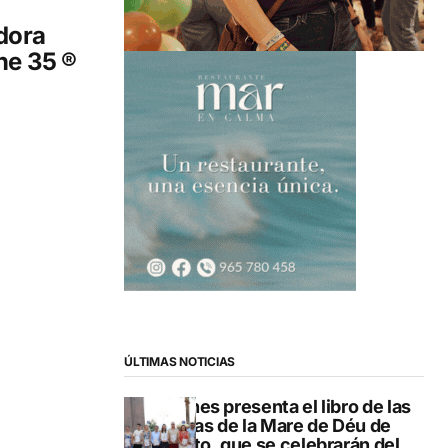
ldora
ne 35 ®
ÚLTIMAS NOTICIAS
Duanes presenta el libro de las
fiestas de la Mare de Déu de
Loreto, que se celebrarán del