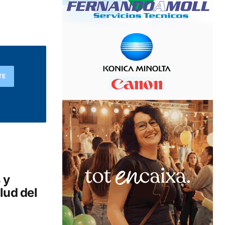
TE
 y
lud del