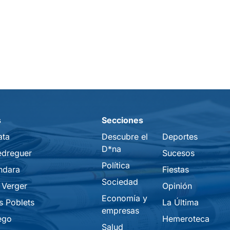
s
Secciones
ata
Descubre el
Deportes
D*na
edreguer
Sucesos
Política
ndara
Fiestas
Sociedad
 Verger
Opinión
Economía y
s Poblets
La Última
empresas
ego
Hemeroteca
Salud