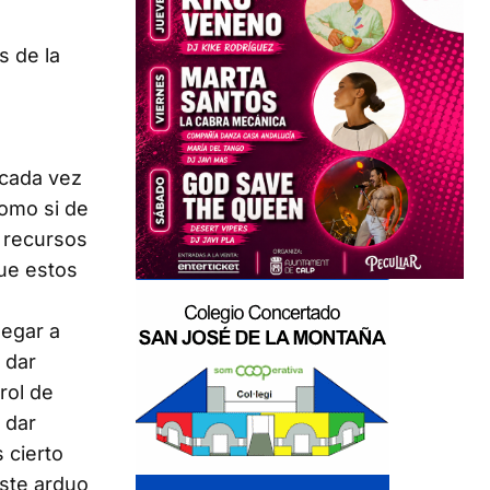
s de la
 cada vez
como si de
e recursos
ue estos
egar a
 dar
rol de
 dar
 cierto
ste arduo