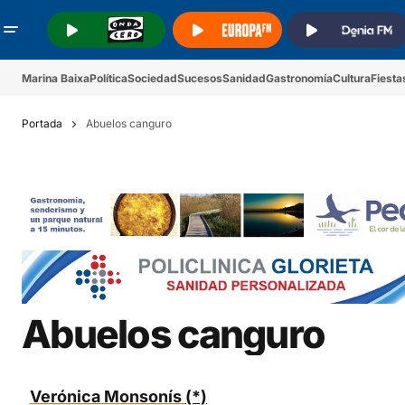
.
.
.
Marina Baixa
Política
Sociedad
Sucesos
Sanidad
Gastronomía
Cultura
Fiesta
Portada
Abuelos canguro
Abuelos canguro
Verónica Monsonís
(*)