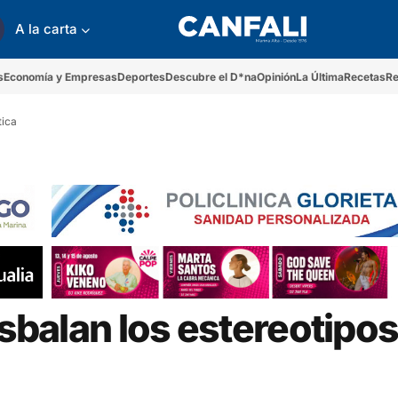
A la carta
s
Economía y Empresas
Deportes
Descubre el D*na
Opinión
La Última
Recetas
Re
tica
esbalan los estereotipos 