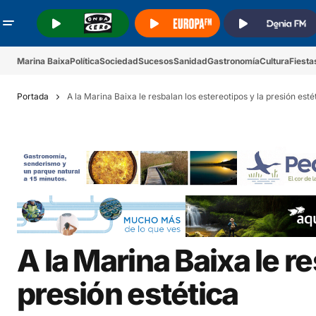
.
.
.
Marina Baixa
Política
Sociedad
Sucesos
Sanidad
Gastronomía
Cultura
Fiesta
Portada
A la Marina Baixa le resbalan los estereotipos y la presión esté
A la Marina Baixa le r
presión estética