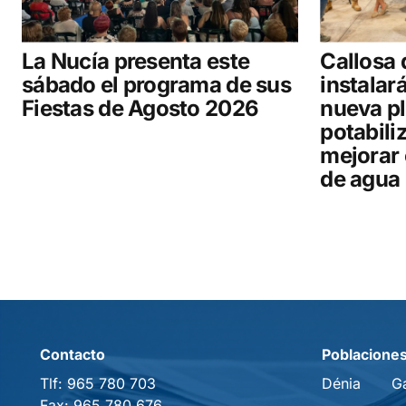
La Nucía presenta este
Callosa 
sábado el programa de sus
instalar
Fiestas de Agosto 2026
nueva p
potabili
mejorar 
de agua
Contacto
Poblacione
Tlf:
965 780 703
Dénia
G
Fax:
965 780 676