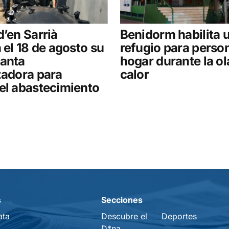
d’en Sarrià
Benidorm habilita 
á el 18 de agosto su
refugio para perso
lanta
hogar durante la ol
zadora para
calor
el abastecimiento
s
Secciones
ata
Descubre el
Deportes
D*na