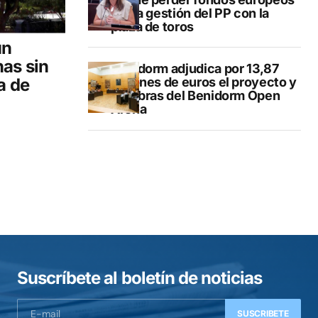
por la gestión del PP con la
plaza de toros
un
nas sin
Benidorm adjudica por 13,87
a de
millones de euros el proyecto y
las obras del Benidorm Open
Arena
Suscríbete al boletín de noticias
SUSCRIBETE