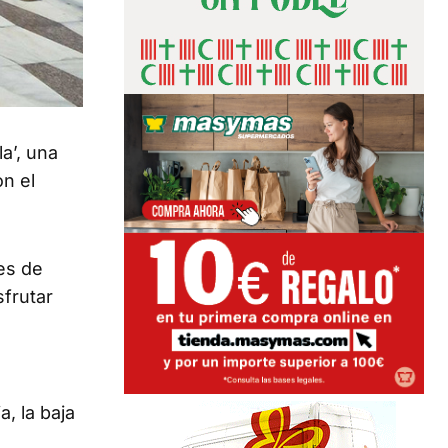
a’, una
on el
nes de
sfrutar
, la baja