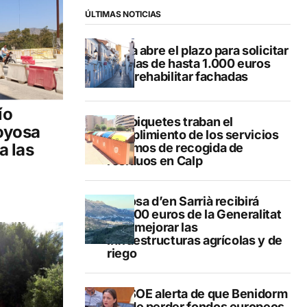
ÚLTIMAS NOTICIAS
Altea abre el plazo para solicitar
ayudas de hasta 1.000 euros
para rehabilitar fachadas
ío
Los piquetes traban el
oyosa
cumplimiento de los servicios
a las
mínimos de recogida de
residuos en Calp
Callosa d’en Sarrià recibirá
40.000 euros de la Generalitat
para mejorar las
infraestructuras agrícolas y de
riego
El PSOE alerta de que Benidorm
puede perder fondos europeos