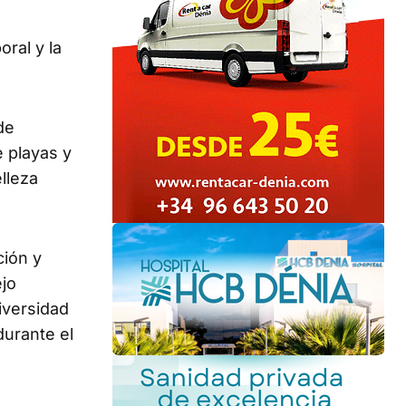
ral y la
de
e playas y
lleza
ción y
ejo
iversidad
durante el