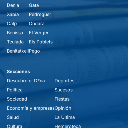
Dénia
Gata
Xábia
Pedreguer
Calp
Ondara
Benissa
El Verger
Teulada
Els Poblets
Benitatxell
Pego
Secciones
Descubre el D*na
Deportes
Política
Sucesos
Sociedad
Fiestas
Economía y empresas
Opinión
Salud
La Última
Cultura
Hemeroteca