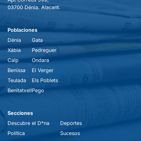
03700 Dénia. Alacant.
Poblaciones
Dénia
Gata
Xábia
Pedreguer
Calp
Ondara
Benissa
El Verger
Teulada
Els Poblets
Benitatxell
Pego
Secciones
Descubre el D*na
Deportes
Política
Sucesos