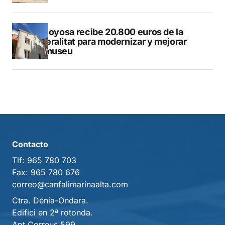
Villajoyosa recibe 20.800 euros de la
Generalitat para modernizar y mejorar
Vilamuseu
Contacto
Tlf:
965 780 703
Fax:
965 780 676
correo@canfalimarinaalta.com
Ctra. Dénia-Ondara.
Edifici en 2ª rotonda.
Apt Correus 599,