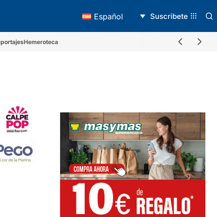
Suscribete
Español
portajes
Hemeroteca