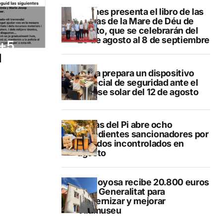
Duanes presenta el libro de las
fiestas de la Mare de Déu de
Loreto, que se celebrarán del
29 de agosto al 8 de septiembre
l
Xàbia prepara un dispositivo
especial de seguridad ante el
eclipse solar del 12 de agosto
L’Alfàs del Pi abre ocho
expedientes sancionadores por
vertidos incontrolados en
agosto
Villajoyosa recibe 20.800 euros
de la Generalitat para
modernizar y mejorar
Vilamuseu