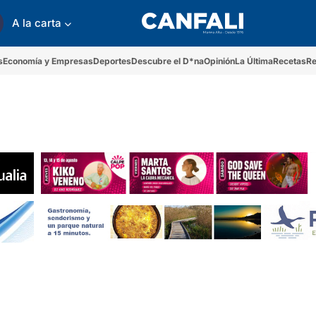
A la carta
s
Economía y Empresas
Deportes
Descubre el D*na
Opinión
La Última
Recetas
Re