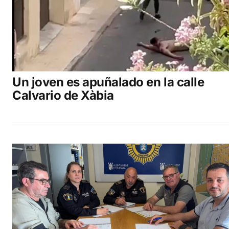
Un joven es apuñalado en la calle
Calvario de Xàbia