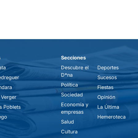
s
Secciones
ata
Descubre el
Deportes
D*na
edreguer
Sucesos
Política
ndara
Fiestas
Sociedad
 Verger
Opinión
Economía y
s Poblets
La Última
empresas
ego
Hemeroteca
Salud
Cultura