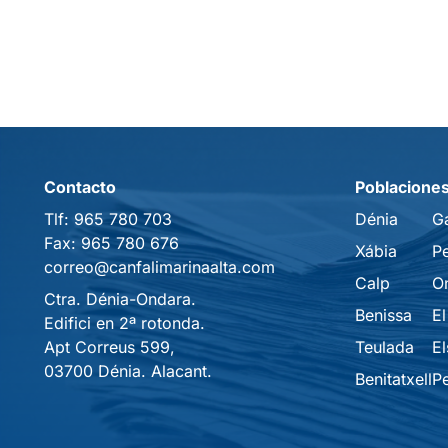
Contacto
Poblacione
Tlf:
965 780 703
Dénia
G
Fax:
965 780 676
Xábia
P
correo@canfalimarinaalta.com
Calp
O
Ctra. Dénia-Ondara.
Benissa
El
Edifici en 2ª rotonda.
Apt Correus 599,
Teulada
El
03700 Dénia. Alacant.
Benitatxell
P