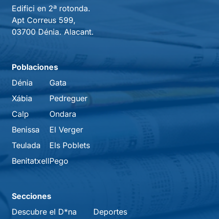
Edifici en 2ª rotonda.
Apt Correus 599,
03700 Dénia. Alacant.
Poblaciones
Dénia
Gata
Xábia
Pedreguer
Calp
Ondara
Benissa
El Verger
Teulada
Els Poblets
Benitatxell
Pego
Secciones
Descubre el D*na
Deportes