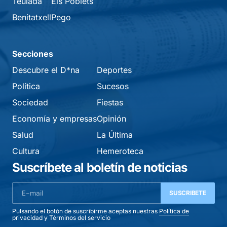
Teulada
Els Poblets
Benitatxell
Pego
Secciones
Descubre el D*na
Deportes
Política
Sucesos
Sociedad
Fiestas
Economía y empresas
Opinión
Salud
La Última
Cultura
Hemeroteca
Suscríbete al boletín de noticias
SUSCRIBETE
Pulsando el botón de suscribirme aceptas nuestras
Política de
privacidad
y
Términos del servicio