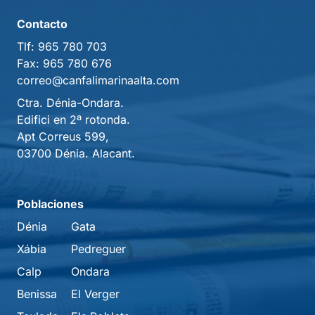
Contacto
Tlf:
965 780 703
Fax:
965 780 676
correo@canfalimarinaalta.com
Ctra. Dénia-Ondara.
Edifici en 2ª rotonda.
Apt Correus 599,
03700 Dénia. Alacant.
Poblaciones
Dénia
Gata
Xábia
Pedreguer
Calp
Ondara
Benissa
El Verger