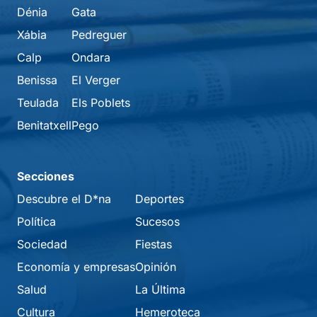
Dénia
Gata
Xábia
Pedreguer
Calp
Ondara
Benissa
El Verger
Teulada
Els Poblets
Benitatxell
Pego
Secciones
Descubre el D*na
Deportes
Política
Sucesos
Sociedad
Fiestas
Economía y empresas
Opinión
Salud
La Última
Cultura
Hemeroteca