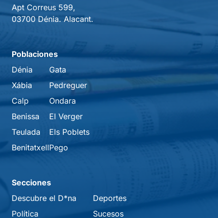
Apt Correus 599,
03700 Dénia. Alacant.
Poblaciones
Dénia
Gata
Xábia
Pedreguer
Calp
Ondara
Benissa
El Verger
Teulada
Els Poblets
Benitatxell
Pego
Secciones
Descubre el D*na
Deportes
Política
Sucesos