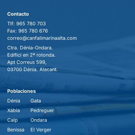
Contacto
Tlf:
965 780 703
Fax:
965 780 676
correo@canfalimarinaalta.com
Ctra. Dénia-Ondara.
Edifici en 2ª rotonda.
Apt Correus 599,
03700 Dénia. Alacant.
Poblaciones
Dénia
Gata
Xábia
Pedreguer
Calp
Ondara
Benissa
El Verger