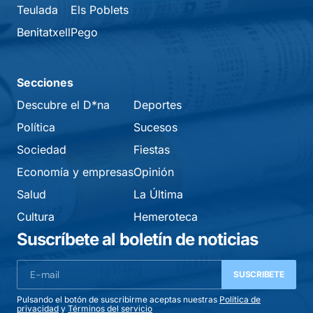
Teulada
Els Poblets
Benitatxell
Pego
Secciones
Descubre el D*na
Deportes
Política
Sucesos
Sociedad
Fiestas
Economía y empresas
Opinión
Salud
La Última
Cultura
Hemeroteca
Suscríbete al boletín de noticias
SUSCRIBETE
Pulsando el botón de suscribirme aceptas nuestras
Política de
privacidad
y
Términos del servicio