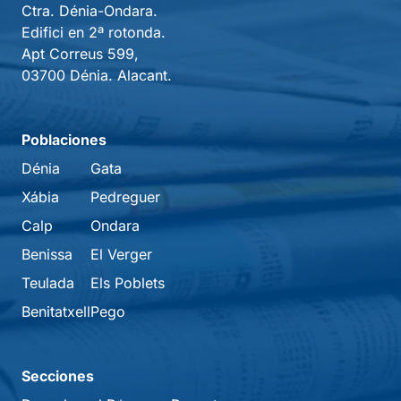
Ctra. Dénia-Ondara.
Edifici en 2ª rotonda.
Apt Correus 599,
03700 Dénia. Alacant.
Poblaciones
Dénia
Gata
Xábia
Pedreguer
Calp
Ondara
Benissa
El Verger
Teulada
Els Poblets
Benitatxell
Pego
Secciones