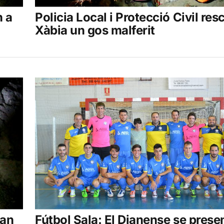
n a
Policia Local i Protecció Civil res
Xàbia un gos malferit
tan
Fútbol Sala: El Dianense se prese