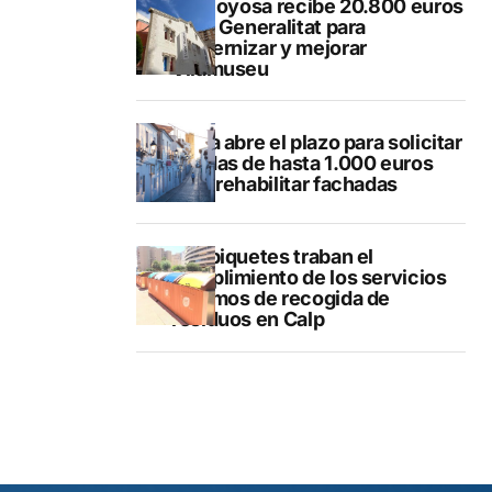
Villajoyosa recibe 20.800 euros
de la Generalitat para
modernizar y mejorar
Vilamuseu
Altea abre el plazo para solicitar
ayudas de hasta 1.000 euros
para rehabilitar fachadas
Los piquetes traban el
cumplimiento de los servicios
mínimos de recogida de
residuos en Calp