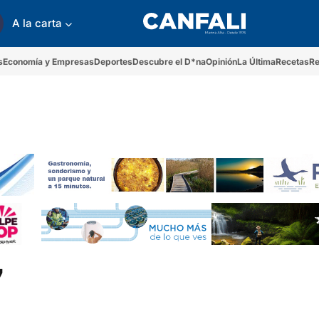
A la carta
s
Economía y Empresas
Deportes
Descubre el D*na
Opinión
La Última
Recetas
Re
7