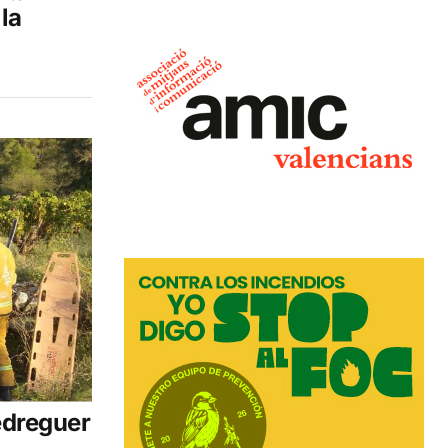
la
edreguer