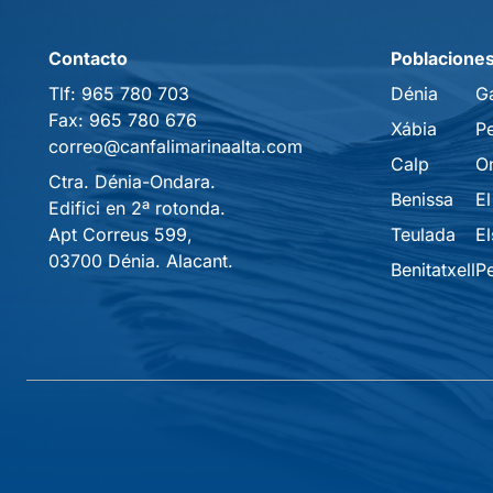
Contacto
Poblacione
Tlf:
965 780 703
Dénia
G
Fax:
965 780 676
Xábia
P
correo@canfalimarinaalta.com
Calp
O
Ctra. Dénia-Ondara.
Benissa
El
Edifici en 2ª rotonda.
Apt Correus 599,
Teulada
El
03700 Dénia. Alacant.
Benitatxell
P