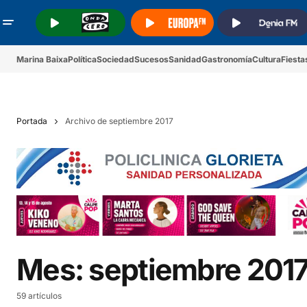
.
.
.
Marina Baixa
Política
Sociedad
Sucesos
Sanidad
Gastronomía
Cultura
Fiesta
Portada
Archivo de septiembre 2017
Mes:
septiembre 201
59 artículos