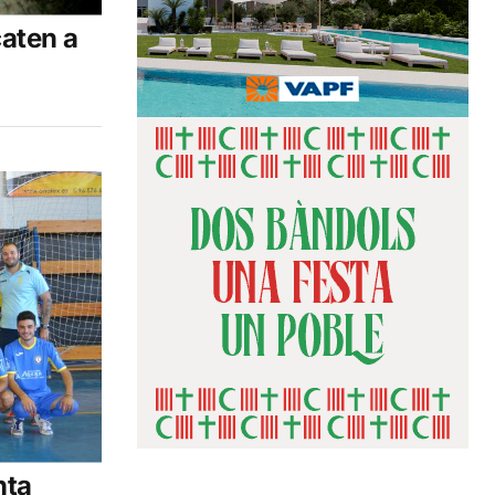
caten a
nta