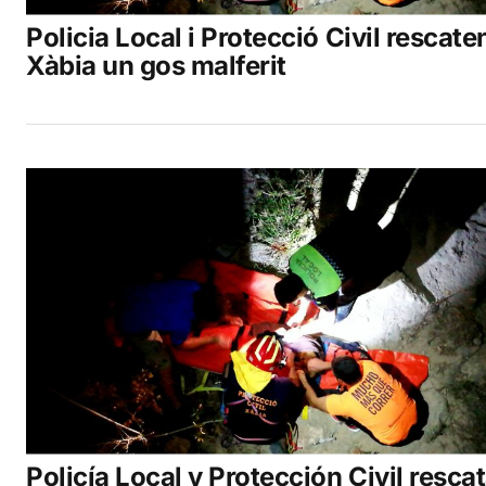
Policia Local i Protecció Civil rescate
Xàbia un gos malferit
Policía Local y Protección Civil resca