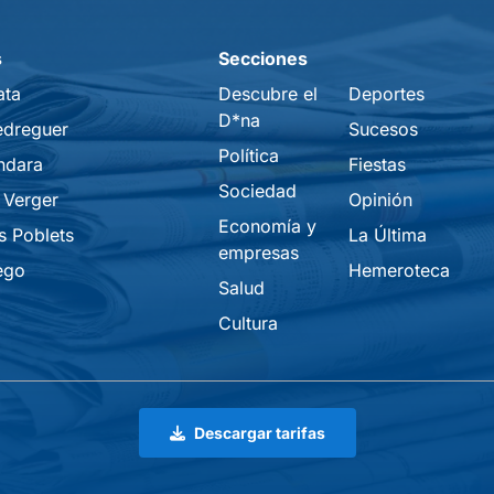
s
Secciones
ata
Descubre el
Deportes
D*na
edreguer
Sucesos
Política
ndara
Fiestas
Sociedad
 Verger
Opinión
Economía y
s Poblets
La Última
empresas
ego
Hemeroteca
Salud
Cultura
Descargar tarifas