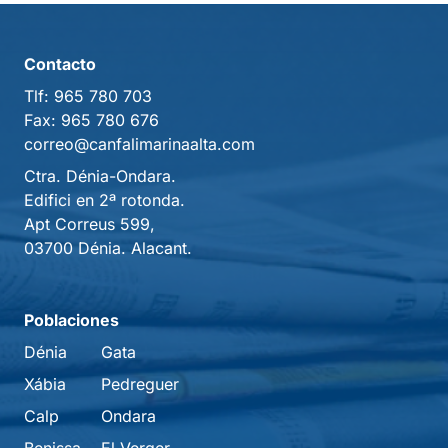
Contacto
Tlf:
965 780 703
Fax:
965 780 676
correo@canfalimarinaalta.com
Ctra. Dénia-Ondara.
Edifici en 2ª rotonda.
Apt Correus 599,
03700 Dénia. Alacant.
Poblaciones
Dénia
Gata
Xábia
Pedreguer
Calp
Ondara
Benissa
El Verger