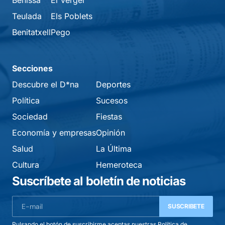
Teulada
Els Poblets
Benitatxell
Pego
Secciones
Descubre el D*na
Deportes
Política
Sucesos
Sociedad
Fiestas
Economía y empresas
Opinión
Salud
La Última
Cultura
Hemeroteca
Suscríbete al boletín de noticias
SUSCRIBETE
Pulsando el botón de suscribirme aceptas nuestras
Política de