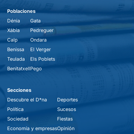
Poblaciones
Dénia
Gata
Xábia
Pedreguer
Calp
Ondara
Benissa
El Verger
Teulada
Els Poblets
Benitatxell
Pego
Secciones
Descubre el D*na
Deportes
Política
Sucesos
Sociedad
Fiestas
Economía y empresas
Opinión