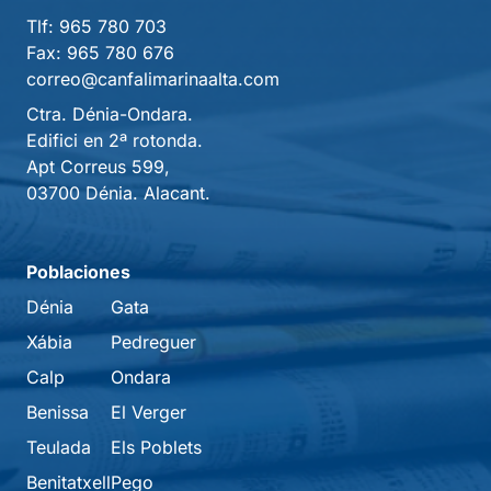
Tlf:
965 780 703
Fax:
965 780 676
correo@canfalimarinaalta.com
Ctra. Dénia-Ondara.
Edifici en 2ª rotonda.
Apt Correus 599,
03700 Dénia. Alacant.
Poblaciones
Dénia
Gata
Xábia
Pedreguer
Calp
Ondara
Benissa
El Verger
Teulada
Els Poblets
Benitatxell
Pego