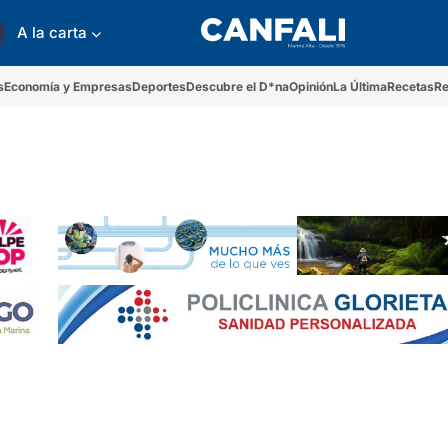
A la carta
s
Economía y Empresas
Deportes
Descubre el D*na
Opinión
La Última
Recetas
Re