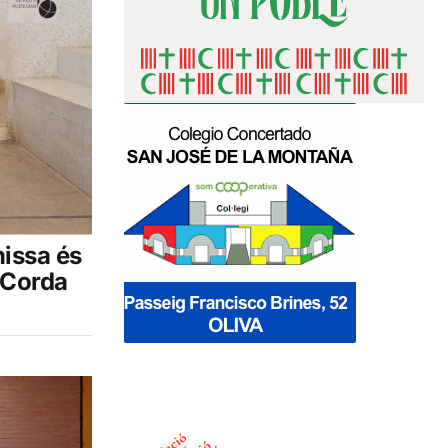
nissa és
 Corda