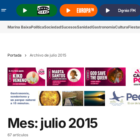
.
.
.
Marina Baixa
Política
Sociedad
Sucesos
Sanidad
Gastronomía
Cultura
Fiesta
Portada
Archivo de julio 2015
Mes:
julio 2015
67 artículos