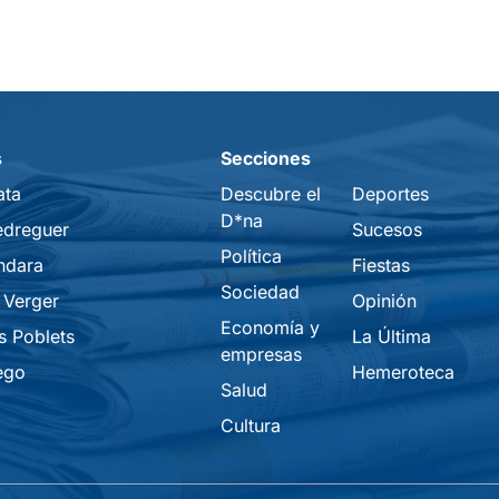
s
Secciones
ata
Descubre el
Deportes
D*na
edreguer
Sucesos
Política
ndara
Fiestas
Sociedad
 Verger
Opinión
Economía y
s Poblets
La Última
empresas
ego
Hemeroteca
Salud
Cultura