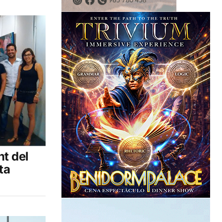
nt del
ta