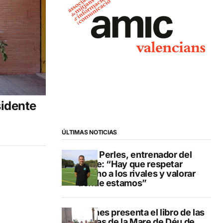
sidente
ÚLTIMAS NOTICIAS
Pere Perles, entrenador del
Calpe: “Hay que respetar
mucho a los rivales y valorar
dónde estamos”
Duanes presenta el libro de las
fiestas de la Mare de Déu de