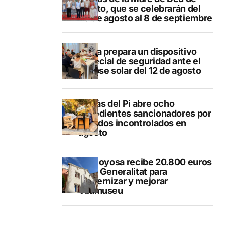
Loreto, que se celebrarán del
29 de agosto al 8 de septiembre
Xàbia prepara un dispositivo
especial de seguridad ante el
eclipse solar del 12 de agosto
L’Alfàs del Pi abre ocho
expedientes sancionadores por
vertidos incontrolados en
agosto
Villajoyosa recibe 20.800 euros
de la Generalitat para
modernizar y mejorar
Vilamuseu