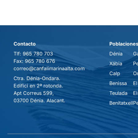
Contacto
Poblacione
Tlf:
965 780 703
Dénia
G
Fax:
965 780 676
Xábia
P
correo@canfalimarinaalta.com
Calp
O
Ctra. Dénia-Ondara.
Benissa
El
Edifici en 2ª rotonda.
Apt Correus 599,
Teulada
El
03700 Dénia. Alacant.
Benitatxell
P