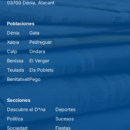
03700 Dénia. Alacant.
Poblaciones
Dénia
Gata
Xábia
Pedreguer
Calp
Ondara
Benissa
El Verger
Teulada
Els Poblets
Benitatxell
Pego
Secciones
Descubre el D*na
Deportes
Política
Sucesos
Sociedad
Fiestas