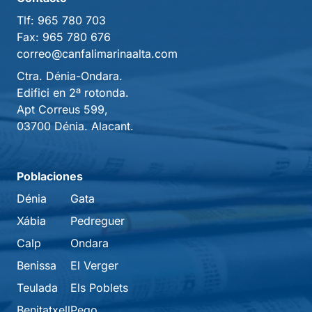
Tlf:
965 780 703
Fax:
965 780 676
correo@canfalimarinaalta.com
Ctra. Dénia-Ondara.
Edifici en 2ª rotonda.
Apt Correus 599,
03700 Dénia. Alacant.
Poblaciones
Dénia
Gata
Xábia
Pedreguer
Calp
Ondara
Benissa
El Verger
Teulada
Els Poblets
Benitatxell
Pego