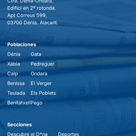
Ctra. Dénia-Ondara.
Edifici en 2ª rotonda.
Apt Correus 599,
03700 Dénia. Alacant.
Poblaciones
Dénia
Gata
Xábia
Pedreguer
Calp
Ondara
Benissa
El Verger
Teulada
Els Poblets
Benitatxell
Pego
Secciones
Descubre el D*na
Deportes