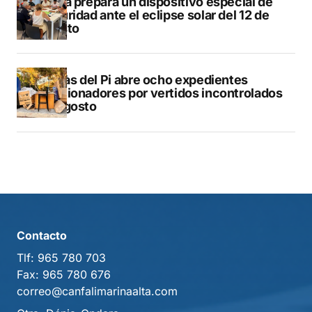
Xàbia prepara un dispositivo especial de
seguridad ante el eclipse solar del 12 de
agosto
L’Alfàs del Pi abre ocho expedientes
sancionadores por vertidos incontrolados
en agosto
Contacto
Tlf:
965 780 703
Fax:
965 780 676
correo@canfalimarinaalta.com