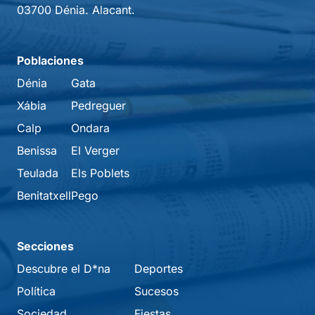
03700 Dénia. Alacant.
Poblaciones
Dénia
Gata
Xábia
Pedreguer
Calp
Ondara
Benissa
El Verger
Teulada
Els Poblets
Benitatxell
Pego
Secciones
Descubre el D*na
Deportes
Política
Sucesos
Sociedad
Fiestas