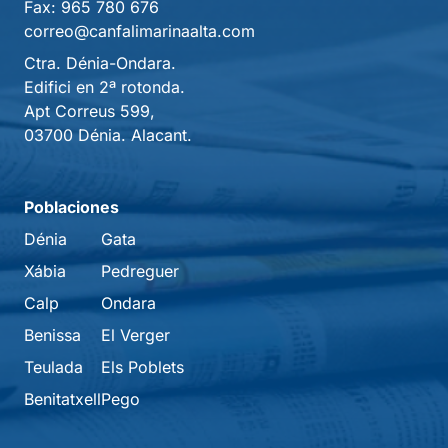
Fax:
965 780 676
correo@canfalimarinaalta.com
Ctra. Dénia-Ondara.
Edifici en 2ª rotonda.
Apt Correus 599,
03700 Dénia. Alacant.
Poblaciones
Dénia
Gata
Xábia
Pedreguer
Calp
Ondara
Benissa
El Verger
Teulada
Els Poblets
Benitatxell
Pego