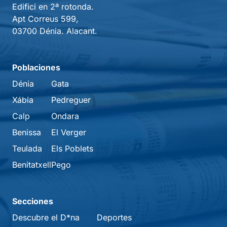
Edifici en 2ª rotonda.
Apt Correus 599,
03700 Dénia. Alacant.
Poblaciones
Dénia
Gata
Xábia
Pedreguer
Calp
Ondara
Benissa
El Verger
Teulada
Els Poblets
Benitatxell
Pego
Secciones
Descubre el D*na
Deportes