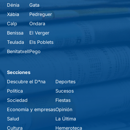
Dénia
Gata
Xábia
Pedreguer
Calp
Ondara
Benissa
El Verger
Teulada
Els Poblets
Benitatxell
Pego
Secciones
Descubre el D*na
Deportes
Política
Sucesos
Sociedad
Fiestas
Economía y empresas
Opinión
Salud
La Última
Cultura
Hemeroteca