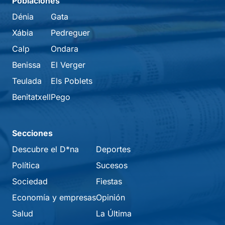
Poblaciones
Dénia
Gata
Xábia
Pedreguer
Calp
Ondara
Benissa
El Verger
Teulada
Els Poblets
Benitatxell
Pego
Secciones
Descubre el D*na
Deportes
Política
Sucesos
Sociedad
Fiestas
Economía y empresas
Opinión
Salud
La Última