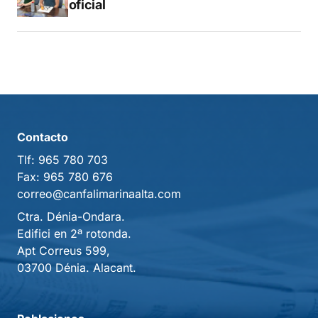
libro oficial
Contacto
Tlf:
965 780 703
Fax:
965 780 676
correo@canfalimarinaalta.com
Ctra. Dénia-Ondara.
Edifici en 2ª rotonda.
Apt Correus 599,
03700 Dénia. Alacant.