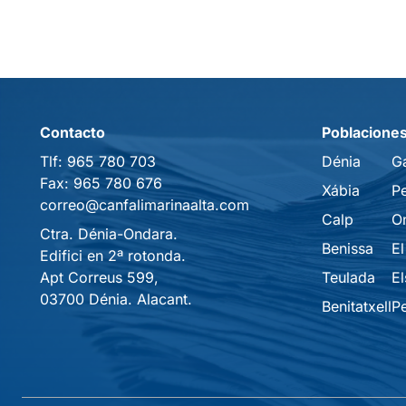
Contacto
Poblacione
Tlf:
965 780 703
Dénia
G
Fax:
965 780 676
Xábia
P
correo@canfalimarinaalta.com
Calp
O
Ctra. Dénia-Ondara.
Benissa
El
Edifici en 2ª rotonda.
Apt Correus 599,
Teulada
El
03700 Dénia. Alacant.
Benitatxell
P