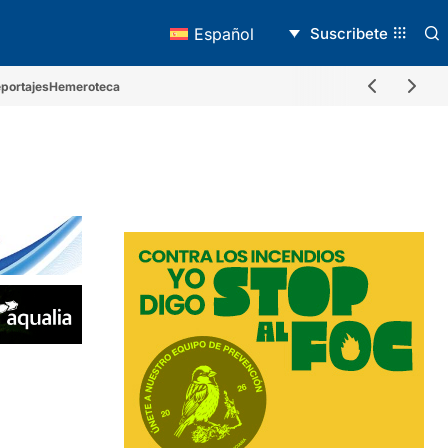
Suscribete
Español
portajes
Hemeroteca