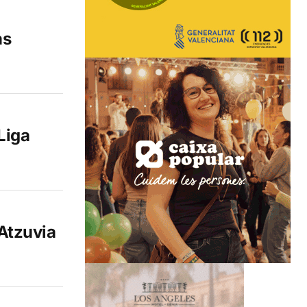
as
Liga
Atzuvia