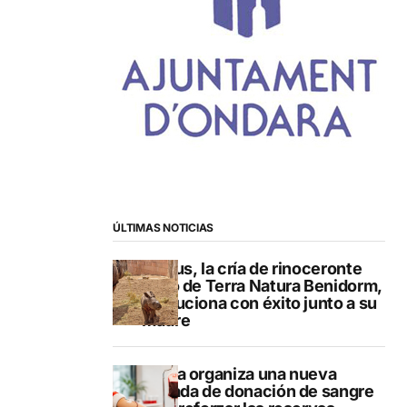
ÚLTIMAS NOTICIAS
Brutus, la cría de rinoceronte
indio de Terra Natura Benidorm,
evoluciona con éxito junto a su
madre
Dénia organiza una nueva
jornada de donación de sangre