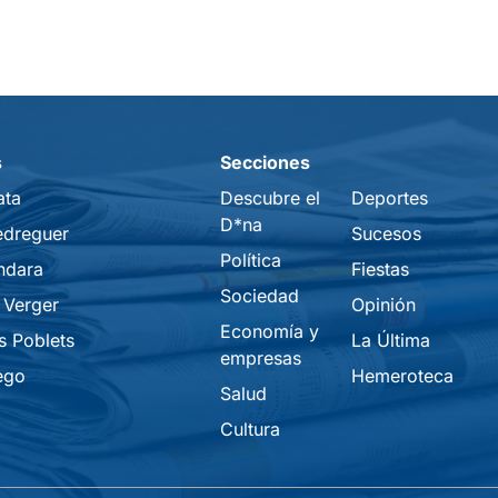
s
Secciones
ata
Descubre el
Deportes
D*na
edreguer
Sucesos
Política
ndara
Fiestas
Sociedad
 Verger
Opinión
Economía y
s Poblets
La Última
empresas
ego
Hemeroteca
Salud
Cultura