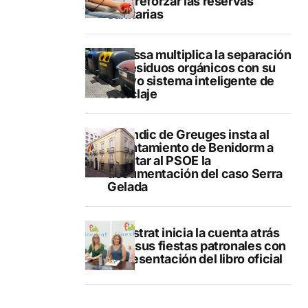
para reforzar las reservas
sanitarias
Benissa multiplica la separación
de residuos orgánicos con su
nuevo sistema inteligente de
reciclaje
El Síndic de Greuges insta al
Ayuntamiento de Benidorm a
facilitar al PSOE la
documentación del caso Serra
Gelada
Finestrat inicia la cuenta atrás
para sus fiestas patronales con
la presentación del libro oficial