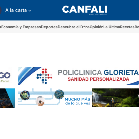
A la carta
s
Economía y Empresas
Deportes
Descubre el D*na
Opinión
La Última
Recetas
Re